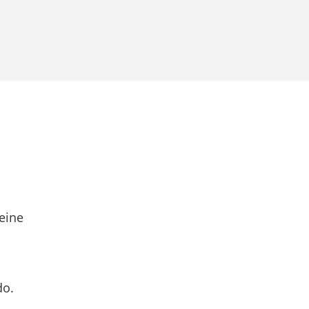
eine
do.