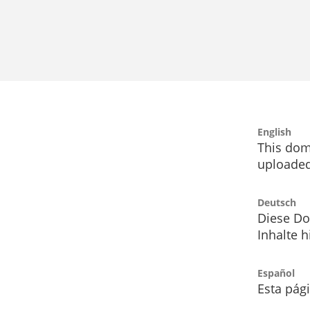
English
This dom
uploaded
Deutsch
Diese Do
Inhalte h
Español
Esta pág