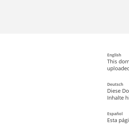
English
This dom
uploaded
Deutsch
Diese Do
Inhalte h
Español
Esta pág