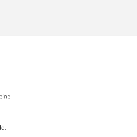
eine
do.